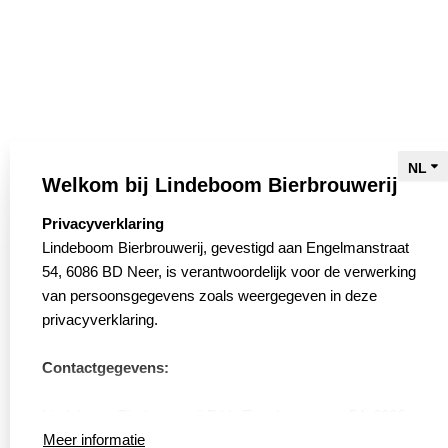
T: +31 (0)475 59 29 00
De brouwerij
Bieren
Brouwers
Welkom bij Lindeboom Bierbrouwerij
Biertour
select language
Privacyverklaring
Bierwinkel
Lindeboom Bierbrouwerij, gevestigd aan Engelmanstraat
54, 6086 BD Neer, is verantwoordelijk voor de verwerking
Slow Brewing
van persoonsgegevens zoals weergegeven in deze
Webshop
privacyverklaring.
Contact
Contactgegevens:
Verkooppunten
Vacatures
Lindeboom Bierbrouwerij B.V., Engelmanstraat 54, 6086
Privacyverklaring
BD, Neer
Meer informatie