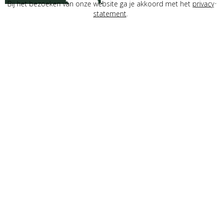
kunst van
Bij het bezoeken van onze website ga je akkoord met het
privacy
statement
.
langzaam
brouwen
Stap binnen in de betoverende wereld
van Lindeboom Bierbrouwerij, waar
150 jaar brouwkunst samenkomt tot
perfectie. Het begon allemaal met de
eigenzinnige Willem Geenen, die vijf
generaties geleden de basis legde voor
een brouwkunst die tot op de dag van
vandaag voortleeft.