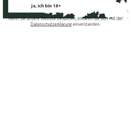
Ja, ich bin 18+
Wenn Sie unsere Website besuchen, erklären Sie sich mit der
Datenschutzerklärung
einverstanden.
’t Bier van Hier
Seit über 150 Jahren ist Qualität unser
Anspruch.
Jetzt entdecken
Unsere Brauer
haben das Wort.