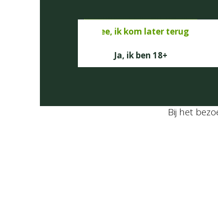
Nee, ik kom later terug
Ja, ik ben 18+
Bij het bez
Ingredients
Ingrediënten
1
rol
Bladerdeeg