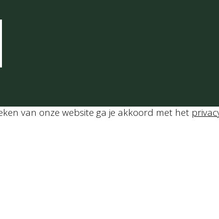
Bereidingstijd
45
min
Porties:
4
personen
Gang:
Hoofdgerecht
calorieën:
700
oeken van onze website ga je akkoord met het
privac
Method
Plaattaart: