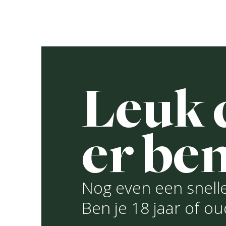
Ga
naar
De brou
de
inhoud
Leuk d
A
S
er ben
Rece
R
Nog even een snelle
Ben je 18 jaar of o