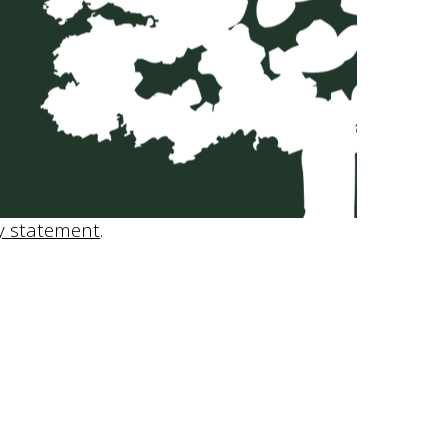
y statement
.
Method