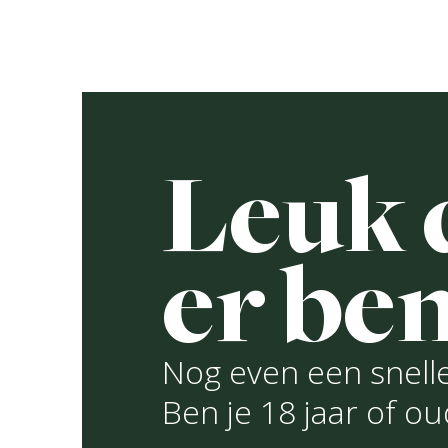
Ga
naar
D
de
inhoud
Leuk d
Lindeboom
er ben
Zonnig Blon
Nog even een snelle
Ben je 18 jaar of o
Lindeboom Zonnig Blond is een verfrissen
fruitige hop smaak dankzij de zorgvuldig