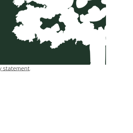
y statement
.
INGREDIENTEN
Water, gerstemout, hop, bovengist
UNTAPPD
Bekijk Lindeboom Zonnig Blond op