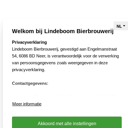
De brouwerij
Bieren
Brouwers
Welkom bij Lindeboom Bierbrouwerij
Biertour
select language
Privacyverklaring
Bierwinkel
Lindeboom Bierbrouwerij, gevestigd aan Engelmanstraat
54, 6086 BD Neer, is verantwoordelijk voor de verwerking
Slow Brewing
van persoonsgegevens zoals weergegeven in deze
Webshop
privacyverklaring.
Contact
Contactgegevens:
Verkooppunten
Vacatures
Lindeboom Bierbrouwerij B.V., Engelmanstraat 54, 6086
Privacyverklaring
BD, Neer
Meer informatie
Cookies resetten
Tel: 0475592900 – https://www.lindeboom.nl
Akkoord met alle instellingen