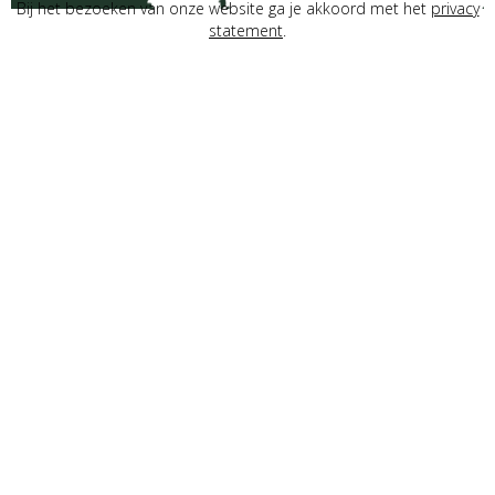
Bij het bezoeken van onze website ga je akkoord met het
privacy
sprankelend citroenwater, biedt
statement
.
Lindeboom Radler Citroen de ultieme
natuurlijke dorstlesser.
Heb jij ‘m al
geproefd?
Bekijk
verkooppunten
ALCOHOLPERCENTAGE
2,0%