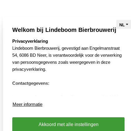
De brouwerij
Bieren
Brouwers
Welkom bij Lindeboom Bierbrouwerij
Biertour
select language
Privacyverklaring
Bierwinkel
Lindeboom Bierbrouwerij, gevestigd aan Engelmanstraat
54, 6086 BD Neer, is verantwoordelijk voor de verwerking
Slow Brewing
van persoonsgegevens zoals weergegeven in deze
Webshop
privacyverklaring.
Contact
Contactgegevens:
Verkooppunten
Vacatures
Lindeboom Bierbrouwerij B.V., Engelmanstraat 54, 6086
Privacyverklaring
BD, Neer
Meer informatie
Cookies resetten
Tel: 0475592900 – https://www.lindeboom.nl
Akkoord met alle instellingen