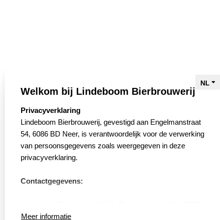
T: +31 (0)475 59 29 00
De brouwerij
Bieren
Brouwers
Welkom bij Lindeboom Bierbrouwerij
Biertour
select language
Privacyverklaring
Bierwinkel
Lindeboom Bierbrouwerij, gevestigd aan Engelmanstraat
54, 6086 BD Neer, is verantwoordelijk voor de verwerking
Slow Brewing
van persoonsgegevens zoals weergegeven in deze
Webshop
privacyverklaring.
Contact
Contactgegevens:
Verkooppunten
Vacatures
Lindeboom Bierbrouwerij B.V., Engelmanstraat 54, 6086
Privacyverklaring
BD, Neer
Meer informatie