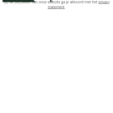
Bij het bezoeken van onze website ga je akkoord met het
privacy
natuurlijke grondstoffen. Lindeboom
statement
.
Radler Mango de ultieme tropische
dorstlesser!
Heb jij ‘m al
geproefd?
Bekijk
verkooppunten
ALCOHOLPERCENTAGE
2,0%
TEMPERATUUR