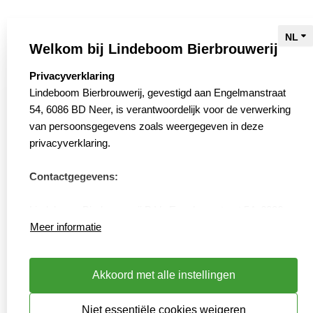
Bieren
Brouwers
Welkom bij Lindeboom Bierbrouwerij
Biertour
select language
Privacyverklaring
Bierwinkel
Lindeboom Bierbrouwerij, gevestigd aan Engelmanstraat
54, 6086 BD Neer, is verantwoordelijk voor de verwerking
Slow Brewing
van persoonsgegevens zoals weergegeven in deze
Webshop
privacyverklaring.
Contact
Contactgegevens:
Verkooppunten
Vacatures
Lindeboom Bierbrouwerij B.V., Engelmanstraat 54, 6086
Privacyverklaring
BD, Neer
Meer informatie
Cookies resetten
Tel: 0475592900 – https://www.lindeboom.nl
Akkoord met alle instellingen
Persoonsgegevens die wij verwerken
Niet essentiële cookies weigeren
Lindeboom Bierbrouwerij verwerkt je persoonsgegevens