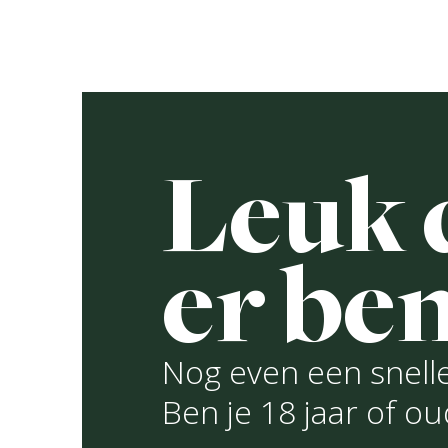
Ga
naar
De brou
de
inhoud
Leuk d
A
A
er ben
Rec
R
Nog even een snelle
Ben je 18 jaar of o