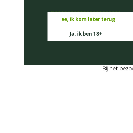
Nee, ik kom later terug
Ja, ik ben 18+
Bij het bez
Ingredients
Ingrediënten
10
stuks
witte asperges