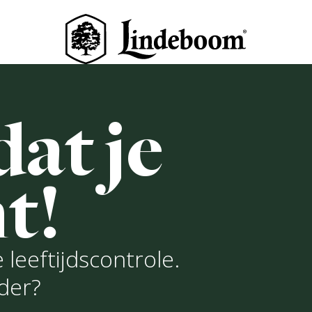
werij
Bieren
Brouwers
Biertour
minuten
at je
SPERGES MET KABELJAUW
MANDEL-DILLE CRUNCH
t!
ept door Thaams Content
ecept afdrukken
Pin recept
 leeftijdscontrole.
uder?