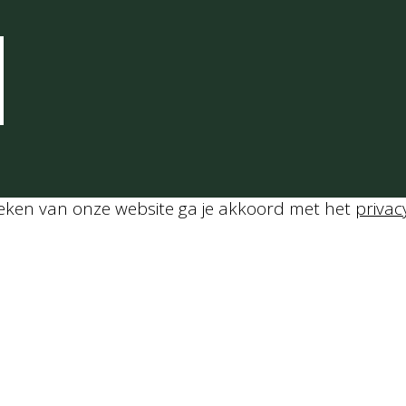
Bereidingstijd
30
min
Porties:
2
Gang:
Hoofdgerecht
calorieën:
583
oeken van onze website ga je akkoord met het
privac
Method
Asperges garen: