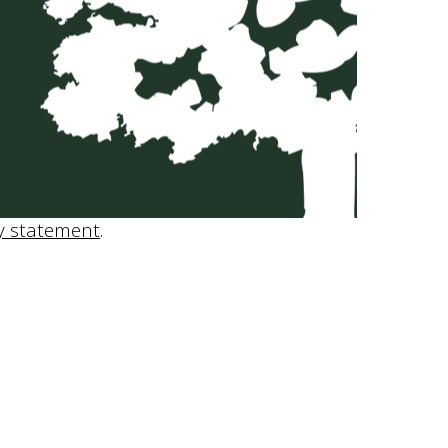
y statement
.
Method