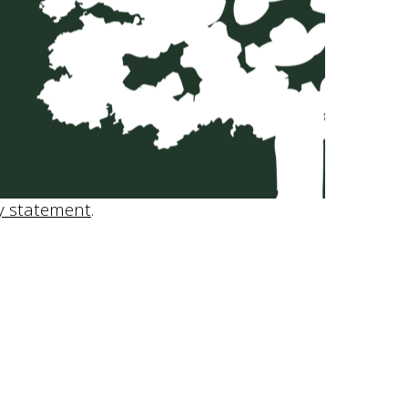
y statement
.
Method