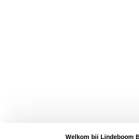
Lindeboom Bierbrouwerij B.V
Openingst
Engelmanstraat 54
Engelmanst
6086 BD Neer
Vrijdag 10:
T: +31 (0)475 59 29 00
Zaterdag: 1
Welkom bij Lindeboom B