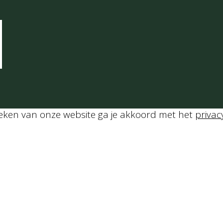
Bereidingstijd
20
min
Porties:
2
Gang:
Hoofdgerecht
calorieën:
615
oeken van onze website ga je akkoord met het
privac
Method
Asperges en erwtjes: