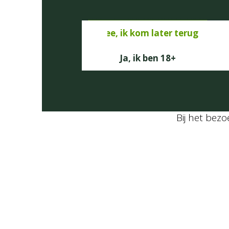
Nee, ik kom later terug
Ja, ik ben 18+
Bij het bez
Ingredients
Ingrediënten
8
stuks
Witte Asperges