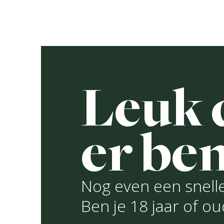
Ga
naar
De brou
de
inhoud
Leuk d
L
G
er ben
Rece
R
Nog even een snelle
Ben je 18 jaar of o