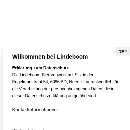
Lindeboom Bierbrouwerij B.V
o
d
g
o
i
r
Engelmanstraat 54
k
n
a
6086 BD Neer
m
T
: +31 (0)475 59 29 00
Wilkommen bei Lindeboom
Die Brauerei
Biere
select language
Erklärung zum Datenschutz
Brewers
Die Lindeboom Bierbrouwerij mit Sitz in der
Engelmanstraat 54, 6086 BD, Neer, ist verantwortlich für
Bier Tour
die Verarbeitung der personenbezogenen Daten, die in
Bierladen
dieser Datenschutzerklärung aufgeführt sind.
Slow Brewing
Kontakt
Kontaktinformationen:
Verkaufsstellen
Stellenangebote
Lindeboom Bierbrouwerij B.V., Engelmanstraat 54, 6086