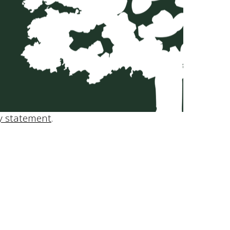
y statement
.
INGREDIENTEN
Water, gerstemout, tarwemout,
havermout, hop, kruiden
UNTAPPD
Bekijk Venloosch Wit op Untappd