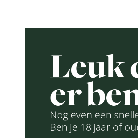
Ga
naar
D
de
inhoud
Leuk d
Venloosch
er ben
Wit
Nog even een snelle
Ben je 18 jaar of o
Venloosch Wit is een volmondig witbier m
en een lichte kruidigheid van koriander