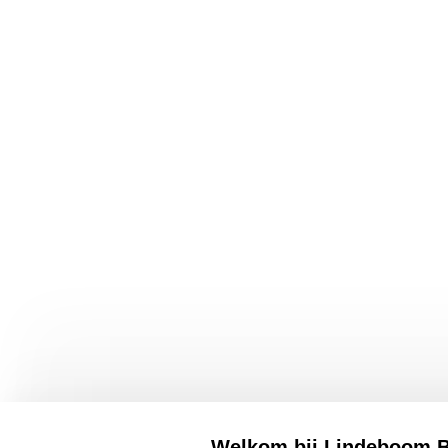
Lindeboom Bierbrouwerij B.V
Openingst
Engelmanstraat 54
Engelmanst
6086 BD Neer
Vrijdag 10:
T: +31 (0)475 59 29 00
Zaterdag: 1
Welkom bij Lindeboom B