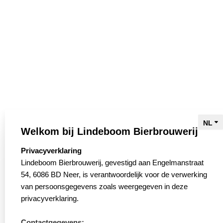
Lindeboom Bierbrouwerij B.V
o
d
g
o
i
r
Engelmanstraat 54
k
n
a
6086 BD Neer
m
T: +31 (0)475 59 29 00
De brouwerij
Bieren
Brouwers
Welkom bij Lindeboom Bierbrouwerij
Biertour
select language
Privacyverklaring
Bierwinkel
Lindeboom Bierbrouwerij, gevestigd aan Engelmanstraat
54, 6086 BD Neer, is verantwoordelijk voor de verwerking
Slow Brewing
van persoonsgegevens zoals weergegeven in deze
Webshop
privacyverklaring.
Contact
Contactgegevens: